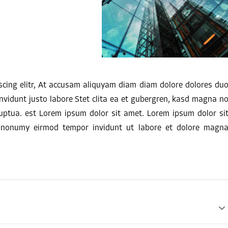
scing elitr, At accusam aliquyam diam diam dolore dolores du
nvidunt justo labore Stet clita ea et gubergren, kasd magna n
uptua. est Lorem ipsum dolor sit amet. Lorem ipsum dolor si
m nonumy eirmod tempor invidunt ut labore et dolore magn