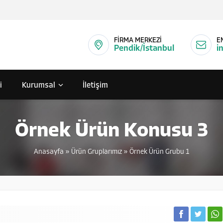
FİRMA MERKEZİ
E
Pendik/İstanbul
i
i
Kurumsal
İletişim
Örnek Ürün Konusu 3
Anasayfa
»
Ürün Gruplarımız
»
Örnek Ürün Grubu 1