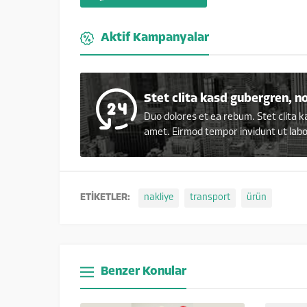
Aktif Kampanyalar
Stet clita kasd gubergren, n
Duo dolores et ea rebum. Stet clita 
amet. Eirmod tempor invidunt ut lab
ETİKETLER:
nakliye
transport
ürün
Benzer Konular