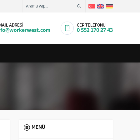
MAIL ADRESİ
CEP TELEFONU
nfo@workerwest.com
0 552 170 27 43
MENÜ