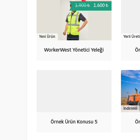
1.900 ₺
1.600 ₺
Yeni Ürün
Yerli Üret
WorkerWest Yönetici Yeleği
Ör
İndirimli
Örnek Ürün Konusu 5
Ör