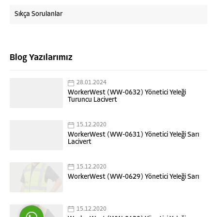
Sıkça Sorulanlar
Blog Yazılarımız
28.01.2024
WorkerWest (WW-0632) Yönetici Yeleği
Turuncu Lacivert
WorkerWest
15.12.2020
WorkerWest (WW-0631) Yönetici Yeleği Sarı
Lacivert
15.12.2020
Cevap Yaz
WorkerWest (WW-0629) Yönetici Yeleği Sarı
15.12.2020