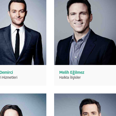
 Demirci
Melih Eğilmez
i Hizmetleri
Halkla İlişkiler