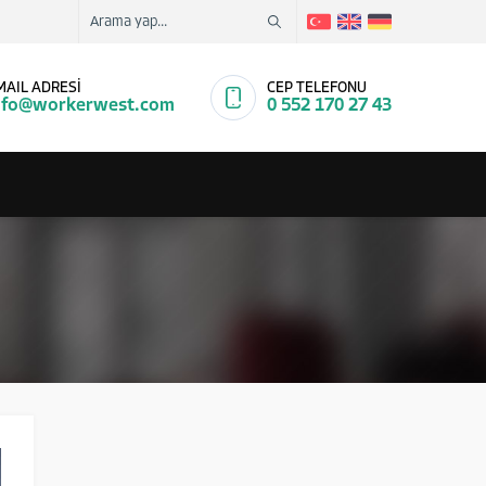
MAIL ADRESİ
CEP TELEFONU
nfo@workerwest.com
0 552 170 27 43